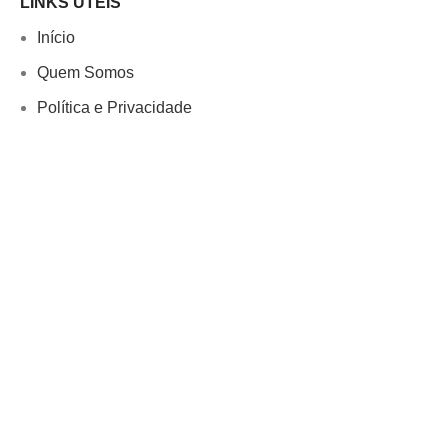
LINKS ÚTEIS
Início
Quem Somos
Política e Privacidade
Termos de Uso
Trocas e devoluções
Perguntas Frequentes
Fale Conosco
Início
Quem Somos
Política e Privacidade
Termos de Uso