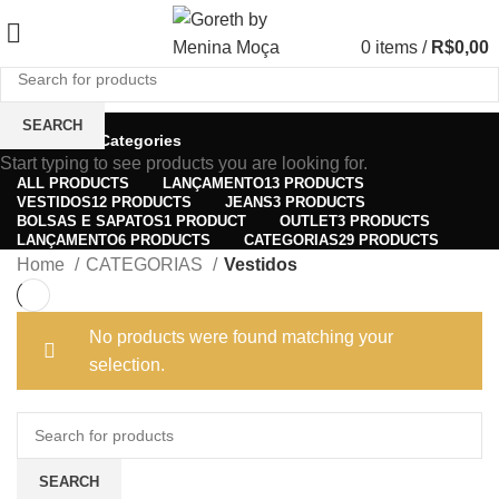
0
items
/
R$
0,00
SEARCH
Categories
Start typing to see products you are looking for.
ALL
PRODUCTS
LANÇAMENTO
13 PRODUCTS
VESTIDOS
12 PRODUCTS
JEANS
3 PRODUCTS
BOLSAS E SAPATOS
1 PRODUCT
OUTLET
3 PRODUCTS
LANÇAMENTO
6 PRODUCTS
CATEGORIAS
29 PRODUCTS
Home
CATEGORIAS
Vestidos
No products were found matching your
selection.
SEARCH